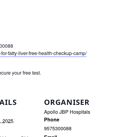
300088
-for-fatty-liver-free-health-checkup-camp/
cure your free test.
AILS
ORGANISER
Apollo JBP Hospitals
Phone
, 2025
9575300088