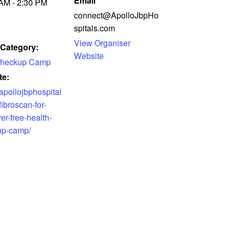
Email
AM - 2:30 PM
connect@ApolloJbpHo
spitals.com
View Organiser
 Category:
Website
Checkup Camp
te:
/apollojbphospital
fibroscan-for-
iver-free-health-
up-camp/