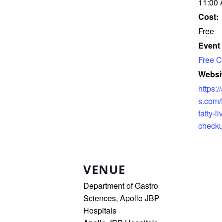
11:00 
Cost:
Free
Event
Free 
Websi
https:/
s.com/
fatty-l
check
VENUE
Department of Gastro
Sciences, Apollo JBP
Hospitals