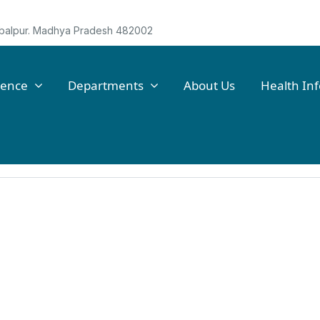
Jabalpur. Madhya Pradesh 482002
lence
Departments
About Us
Health In